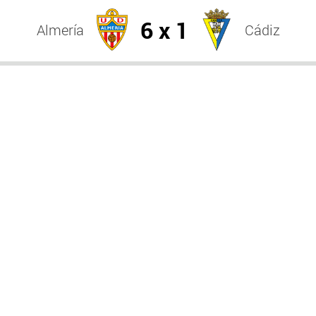
6 x 1
Almería
Cádiz