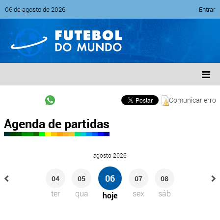
06 de agosto de 2026
Entrar
Comunicar erro
Agenda de partidas
agosto 2026
06
04
05
07
08
ter
qua
sex
sáb
hoje