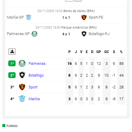
29/11/2003 16:00
Bento de Abreu (BRA)
Marília-SP
Sport-PE
1 x 1
29/11/2003 16:00
Parque Antárctica (BRA)
Palmeiras-SP
Botafogo-RJ
4 x 1
P
J
V
E
D
GP
GC
S
%
Palmeiras
16
6
5
1
0
12
3
9
89
1º
Botafogo
8
6
2
2
2
9
10
-1
44
2º
Sport
5
6
1
2
3
6
8
-2
28
3º
Marília
3
6
0
3
3
2
8
-6
17
4º
Acesso