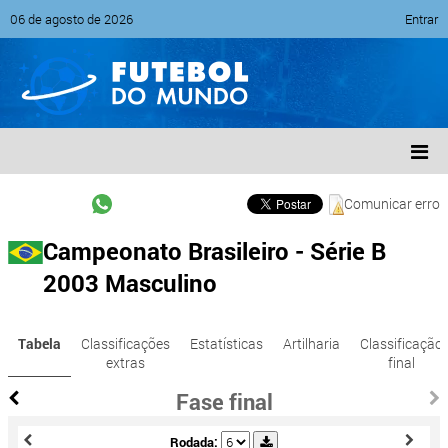
06 de agosto de 2026
Entrar
Comunicar erro
Campeonato Brasileiro - Série B
2003 Masculino
Tabela
Classificações
Estatísticas
Artilharia
Classificação
extras
final
Fase final
Rodada: