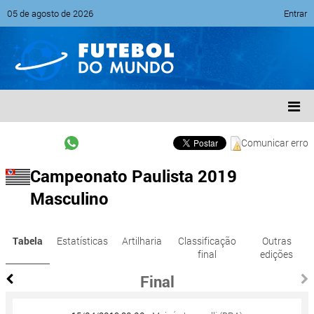
05 de agosto de 2026
Entrar
Comunicar erro
Campeonato Paulista 2019
Masculino
Tabela
Estatísticas
Artilharia
Classificação
Outras
final
edições
Final