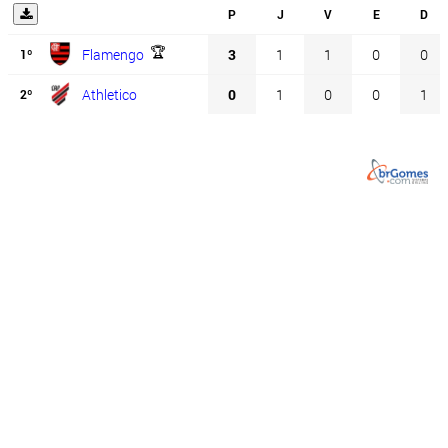
P
J
V
E
D
🏆
Flamengo
3
1
1
0
0
1º
Athletico
0
1
0
0
1
2º