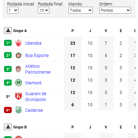
Rodada inicial:
Rodada final:
Mando:
Ordem:
Grupo A
P
J
V
E
D
Uberaba
23
10
7
2
1
1º
Boa Esporte
17
10
5
2
3
2º
Atlético
12
10
3
3
4
3º
Patrocinense
12
10
3
3
4
Mamoré
4º
12
10
3
3
4
Guarani de
5º
Divinópolis
6
10
1
3
6
Caldense
6º
Grupo B
P
J
V
E
D