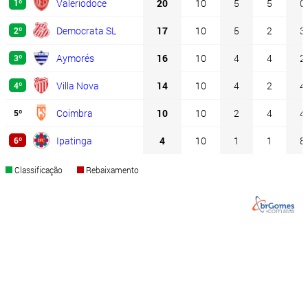
Valeriodoce
20
10
5
5
0
1º
Democrata SL
17
10
5
2
3
2º
Aymorés
16
10
4
4
2
3º
Villa Nova
14
10
4
2
4
4º
Coimbra
10
10
2
4
4
5º
Ipatinga
4
10
1
1
8
6º
Classificação
Rebaixamento