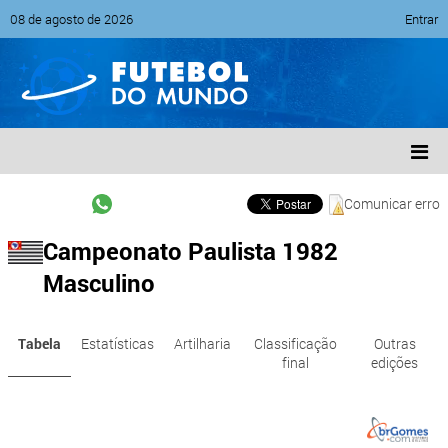
08 de agosto de 2026
Entrar
Comunicar erro
Campeonato Paulista 1982
Masculino
Tabela
Estatísticas
Artilharia
Classificação
Outras
final
edições