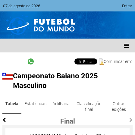
07 de agosto de 2026
Entrar
Comunicar erro
Campeonato Baiano 2025
Masculino
Tabela
Estatísticas
Artilharia
Classificação
Outras
final
edições
Final