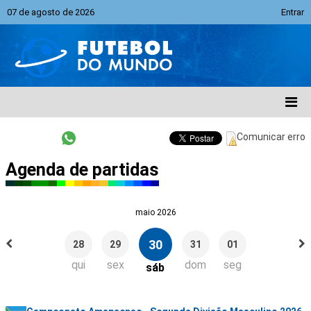
07 de agosto de 2026
Entrar
Comunicar erro
Agenda de partidas
maio 2026
30
28
29
31
01
qui
sex
dom
seg
sáb