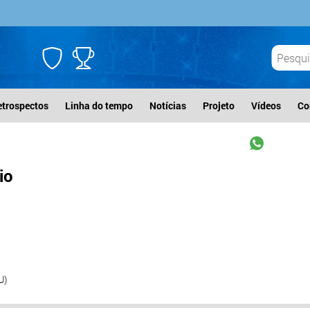
etrospectos
Linha do tempo
Notícias
Projeto
Vídeos
Co
io
U)