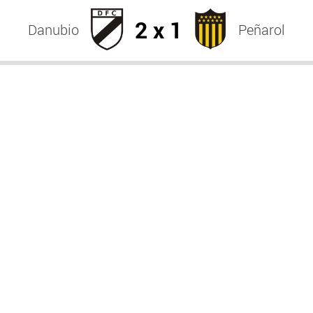
2 x 1
Danubio
Peñarol