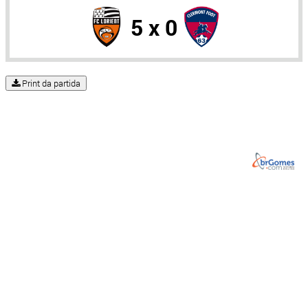
5 x 0
Print da partida