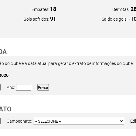
18
2
Empates:
Derrotas:
91
-1
Gols sofridos:
Saldo de gols:
DA
 do clube e a data atual para gerar o extrato de informações do clube.
2026
.
Ano:
ATO
Campeonato:
Edi