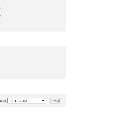
8
0
ção: