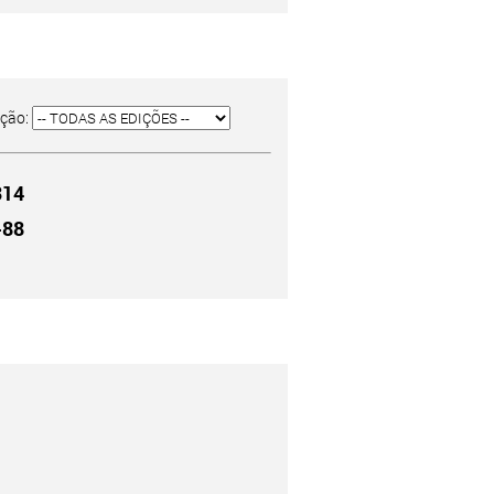
ição:
314
-88