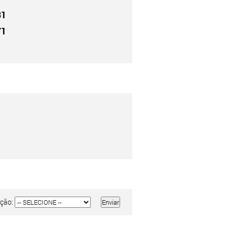
31
71
ção: