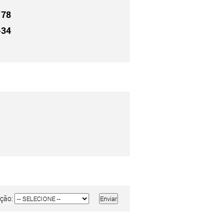
78
:
-34
ção: