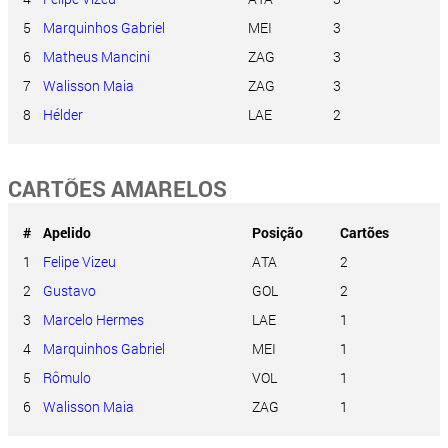
5
Marquinhos Gabriel
MEI
3
6
Matheus Mancini
ZAG
3
7
Walisson Maia
ZAG
3
8
Hélder
LAE
2
CARTÕES AMARELOS
#
Apelido
Posição
Cartões
1
Felipe Vizeu
ATA
2
2
Gustavo
GOL
2
3
Marcelo Hermes
LAE
1
4
Marquinhos Gabriel
MEI
1
5
Rômulo
VOL
1
6
Walisson Maia
ZAG
1