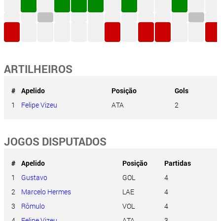
ARTILHEIROS
#
Apelido
Posição
Gols
1
Felipe Vizeu
ATA
2
JOGOS DISPUTADOS
#
Apelido
Posição
Partidas
1
Gustavo
GOL
4
2
Marcelo Hermes
LAE
4
3
Rômulo
VOL
4
4
Felipe Vizeu
ATA
3