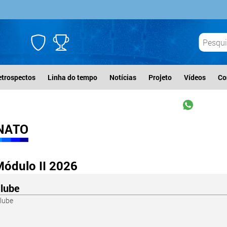
etrospectos
Linha do tempo
Notícias
Projeto
Vídeos
Co
NATO
ódulo II 2026
lube
lube