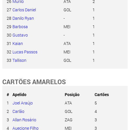
26
Murilo
ATA
2
27
Carlos Daniel
GOL
1
28
Danilo Ryan
-
1
29
Barbosa
MEI
1
30
Gustavo
-
1
31
Kaian
ATA
1
32
Lucas Passos
MEI
1
33
Tallison
GOL
1
CARTÕES AMARELOS
#
Apelido
Posição
Cartões
1
Joel Araújo
ATA
5
2
Carlão
GOL
4
3
Allan Rosário
ZAG
3
4
Auecione Filho
MEI
3