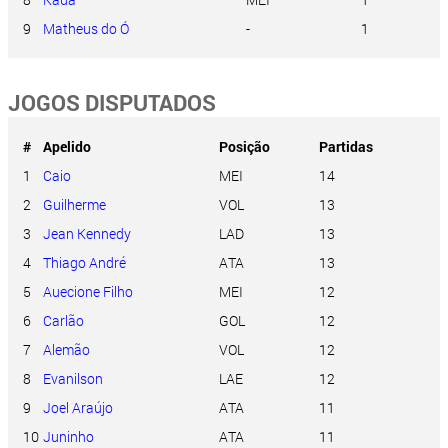
9
Matheus do Ó
-
1
JOGOS DISPUTADOS
#
Apelido
Posição
Partidas
1
Caio
MEI
14
2
Guilherme
VOL
13
3
Jean Kennedy
LAD
13
4
Thiago André
ATA
13
5
Auecione Filho
MEI
12
6
Carlão
GOL
12
7
Alemão
VOL
12
8
Evanilson
LAE
12
9
Joel Araújo
ATA
11
10
Juninho
ATA
11