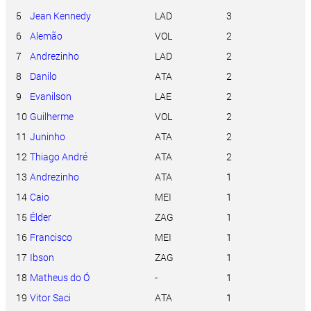
5
Jean Kennedy
LAD
3
6
Alemão
VOL
2
7
Andrezinho
LAD
2
8
Danilo
ATA
2
9
Evanilson
LAE
2
10
Guilherme
VOL
2
11
Juninho
ATA
2
12
Thiago André
ATA
2
13
Andrezinho
ATA
1
14
Caio
MEI
1
15
Élder
ZAG
1
16
Francisco
MEI
1
17
Ibson
ZAG
1
18
Matheus do Ó
-
1
19
Vitor Saci
ATA
1