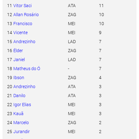
11
Vitor Saci
ATA
11
12
Allan Rosário
ZAG
10
13
Francisco
MEI
10
14
Vicente
MEI
9
15
Andrezinho
LAD
7
16
Élder
ZAG
7
17
Janiel
LAD
7
18
Matheus do Ó
-
7
19
Ibson
ZAG
4
20
Andrezinho
ATA
3
21
Danilo
ATA
3
22
Igor Elias
MEI
3
23
Kauã
MEI
3
24
Marcelo
ZAG
2
25
Jurandir
MEI
2