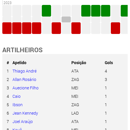
2023
ARTILHEIROS
#
Apelido
Posição
Gols
1
Thiago André
ATA
4
2
Allan Rosário
ZAG
3
3
Auecione Filho
MEI
1
4
Caio
MEI
1
5
Ibson
ZAG
1
6
Jean Kennedy
LAD
1
7
Joel Araújo
ATA
1
8
Kauã
MEI
1