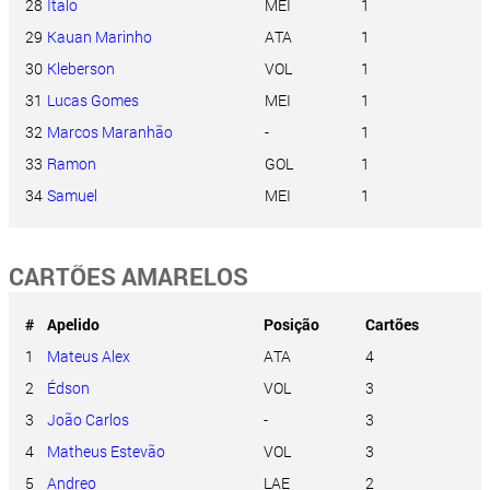
28
Italo
MEI
1
29
Kauan Marinho
ATA
1
30
Kleberson
VOL
1
31
Lucas Gomes
MEI
1
32
Marcos Maranhão
-
1
33
Ramon
GOL
1
34
Samuel
MEI
1
CARTÕES AMARELOS
#
Apelido
Posição
Cartões
1
Mateus Alex
ATA
4
2
Édson
VOL
3
3
João Carlos
-
3
4
Matheus Estevão
VOL
3
5
Andreo
LAE
2