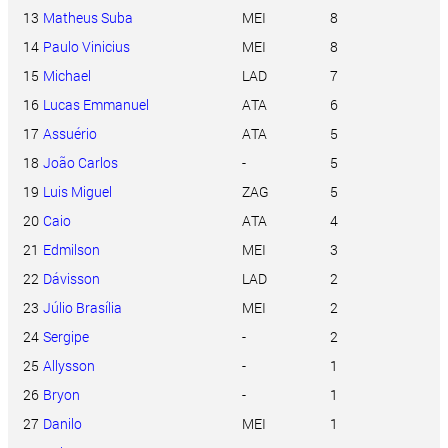
13
Matheus Suba
MEI
8
14
Paulo Vinicius
MEI
8
15
Michael
LAD
7
16
Lucas Emmanuel
ATA
6
17
Assuério
ATA
5
18
João Carlos
-
5
19
Luis Miguel
ZAG
5
20
Caio
ATA
4
21
Edmilson
MEI
3
22
Dávisson
LAD
2
23
Júlio Brasília
MEI
2
24
Sergipe
-
2
25
Allysson
-
1
26
Bryon
-
1
27
Danilo
MEI
1