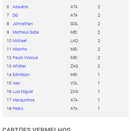
6
Assuério
ATA
2
7
DG
ATA
2
8
Johnathan
GOL
2
9
Matheus Suba
MEI
2
10
Michael
LAD
2
11
Nilsinho
MEI
2
12
Paulo Vinicius
MEI
2
13
Whilker
ZAG
2
14
Edmilson
MEI
1
15
Isac
VOL
1
16
Luis Miguel
ZAG
1
17
Marquinhos
ATA
1
18
Pedro
ATA
1
CARTÕES VERMELHOS