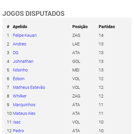
JOGOS DISPUTADOS
#
Apelido
Posição
Partidas
1
Felipe Kauan
ZAG
14
2
Andreo
LAE
13
3
DG
ATA
13
4
Johnathan
GOL
13
5
Nilsinho
MEI
13
6
Édson
VOL
12
7
Matheus Estevão
VOL
12
8
Whilker
ZAG
12
9
Marquinhos
ATA
11
10
Mateus Alex
ATA
11
11
Isac
VOL
10
12
Pedro
ATA
10