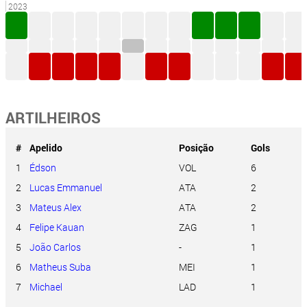
2023
ARTILHEIROS
#
Apelido
Posição
Gols
1
Édson
VOL
6
2
Lucas Emmanuel
ATA
2
3
Mateus Alex
ATA
2
4
Felipe Kauan
ZAG
1
5
João Carlos
-
1
6
Matheus Suba
MEI
1
7
Michael
LAD
1