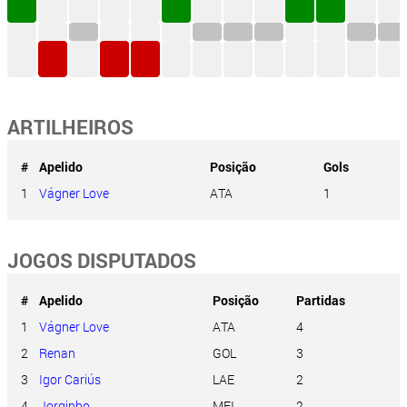
ARTILHEIROS
#
Apelido
Posição
Gols
1
Vágner Love
ATA
1
JOGOS DISPUTADOS
#
Apelido
Posição
Partidas
1
Vágner Love
ATA
4
2
Renan
GOL
3
3
Igor Cariús
LAE
2
4
Jorginho
MEI
2