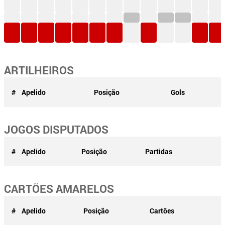
ARTILHEIROS
#
Apelido
Posição
Gols
JOGOS DISPUTADOS
#
Apelido
Posição
Partidas
CARTÕES AMARELOS
#
Apelido
Posição
Cartões