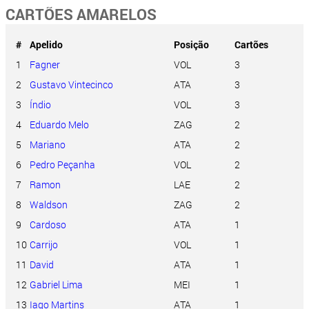
CARTÕES AMARELOS
#
Apelido
Posição
Cartões
1
Fagner
VOL
3
2
Gustavo Vintecinco
ATA
3
3
Índio
VOL
3
4
Eduardo Melo
ZAG
2
5
Mariano
ATA
2
6
Pedro Peçanha
VOL
2
7
Ramon
LAE
2
8
Waldson
ZAG
2
9
Cardoso
ATA
1
10
Carrijo
VOL
1
11
David
ATA
1
12
Gabriel Lima
MEI
1
13
Iago Martins
ATA
1