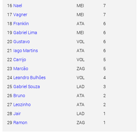
16
Nael
MEI
7
17
Vagner
MEI
7
18
Franklin
ATA
6
19
Gabriel Lima
MEI
6
20
Gustavo
VOL
6
21
Iago Martins
ATA
6
22
Carrijo
VOL
5
23
Marcão
ZAG
5
24
Leandro Bulhões
VOL
4
25
Gabriel Souza
LAD
3
26
Bruno
ATA
2
27
Leozinho
ATA
2
28
Jair
LAD
1
29
Ramon
ZAG
1