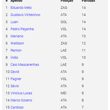
#
Apelido
Posição
Partidas
1
Eduardo Melo
ZAG
14
2
Gustavo Vintecinco
ATA
14
3
Luan
GOL
14
4
Pedro Peçanha
VOL
14
5
Mariano
ATA
13
6
Waldson
ZAG
12
7
Ramon
LAE
11
8
Índio
VOL
10
9
Caio Mascarenhas
LAE
9
10
David
ATA
9
11
Fagner
VOL
9
12
Sávio
ATA
9
13
Vinicius Lucas
MEI
9
14
Marco Goiano
ATA
8
15
Cardoso
ATA
7